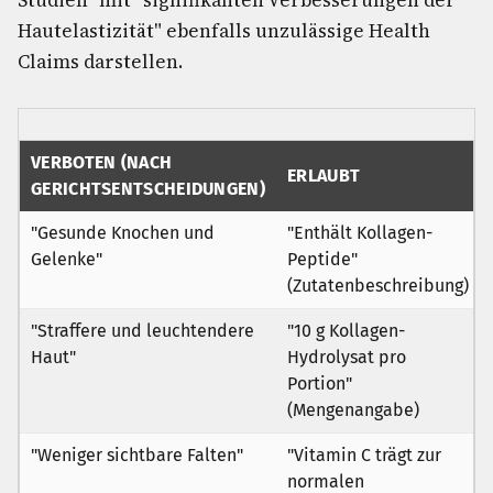
Studien" mit "signifikanten Verbesserungen der
Hautelastizität" ebenfalls unzulässige Health
Claims darstellen.
VERBOTEN (NACH
ERLAUBT
GERICHTSENTSCHEIDUNGEN)
"Gesunde Knochen und
"Enthält Kollagen-
Gelenke"
Peptide"
(Zutatenbeschreibung)
"Straffere und leuchtendere
"10 g Kollagen-
Haut"
Hydrolysat pro
Portion"
(Mengenangabe)
"Weniger sichtbare Falten"
"Vitamin C trägt zur
normalen