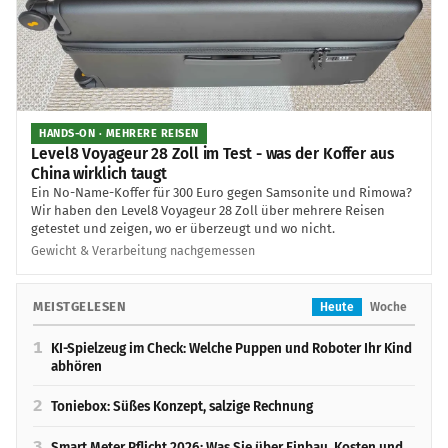
HANDS-ON · MEHRERE REISEN
Level8 Voyageur 28 Zoll im Test - was der Koffer aus
China wirklich taugt
Ein No-Name-Koffer für 300 Euro gegen Samsonite und Rimowa?
Wir haben den Level8 Voyageur 28 Zoll über mehrere Reisen
getestet und zeigen, wo er überzeugt und wo nicht.
Gewicht & Verarbeitung nachgemessen
MEISTGELESEN
Heute
Woche
1
KI-Spielzeug im Check: Welche Puppen und Roboter Ihr Kind
abhören
2
Toniebox: Süßes Konzept, salzige Rechnung
3
Smart Meter Pflicht 2026: Was Sie über Einbau, Kosten und