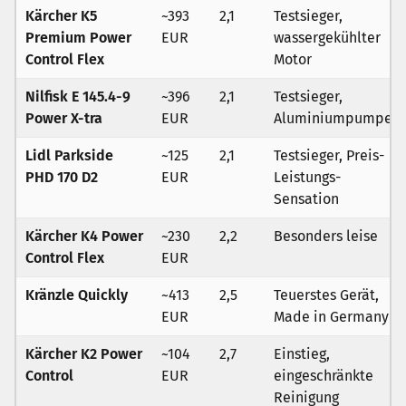
Kärcher K5
~393
2,1
Testsieger,
Premium Power
EUR
wassergekühlter
Control Flex
Motor
Nilfisk E 145.4-9
~396
2,1
Testsieger,
Power X-tra
EUR
Aluminiumpumpe
Lidl Parkside
~125
2,1
Testsieger, Preis-
PHD 170 D2
EUR
Leistungs-
Sensation
Kärcher K4 Power
~230
2,2
Besonders leise
Control Flex
EUR
Kränzle Quickly
~413
2,5
Teuerstes Gerät,
EUR
Made in Germany
Kärcher K2 Power
~104
2,7
Einstieg,
Control
EUR
eingeschränkte
Reinigung