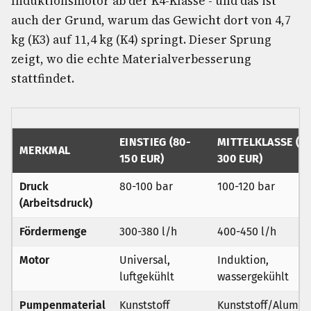
Induktionsmotor ab der K4-Klasse - und das ist
auch der Grund, warum das Gewicht dort von 4,7
kg (K3) auf 11,4 kg (K4) springt. Dieser Sprung
zeigt, wo die echte Materialverbesserung
stattfindet.
EINSTIEG (80-
MITTELKLASSE (15
MERKMAL
150 EUR)
300 EUR)
Druck
80-100 bar
100-120 bar
(Arbeitsdruck)
Fördermenge
300-380 l/h
400-450 l/h
Motor
Universal,
Induktion,
luftgekühlt
wassergekühlt
Pumpenmaterial
Kunststoff
Kunststoff/Alumi