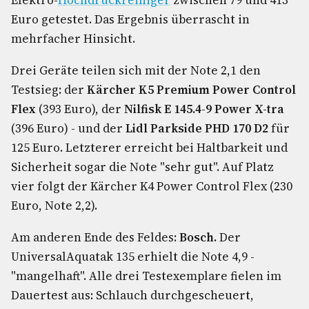
Elektro-
Hochdruckreiniger
zwischen 79 und 413
Euro getestet. Das Ergebnis überrascht in
mehrfacher Hinsicht.
Drei Geräte teilen sich mit der Note 2,1 den
Testsieg: der
Kärcher K5 Premium Power Control
Flex
(393 Euro), der
Nilfisk E 145.4-9 Power X-tra
(396 Euro) - und der
Lidl Parkside PHD 170 D2
für
125 Euro. Letzterer erreicht bei Haltbarkeit und
Sicherheit sogar die Note "sehr gut". Auf Platz
vier folgt der Kärcher K4 Power Control Flex (230
Euro, Note 2,2).
Am anderen Ende des Feldes:
Bosch.
Der
UniversalAquatak 135 erhielt die Note 4,9 -
"mangelhaft". Alle drei Testexemplare fielen im
Dauertest aus: Schlauch durchgescheuert,