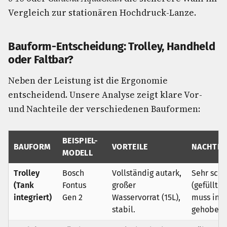
Vergleich zur stationären Hochdruck-Lanze.
Bauform-Entscheidung: Trolley, Handheld
oder Faltbar?
Neben der Leistung ist die Ergonomie
entscheidend. Unsere Analyse zeigt klare Vor-
und Nachteile der verschiedenen Bauformen:
BEISPIEL-
BAUFORM
VORTEILE
NACHTEI
MODELL
Trolley
Bosch
Vollständig autark,
Sehr sch
(Tank
Fontus
großer
(gefüllt >
integriert)
Gen 2
Wasservorrat (15L),
muss ins 
stabil.
gehoben 