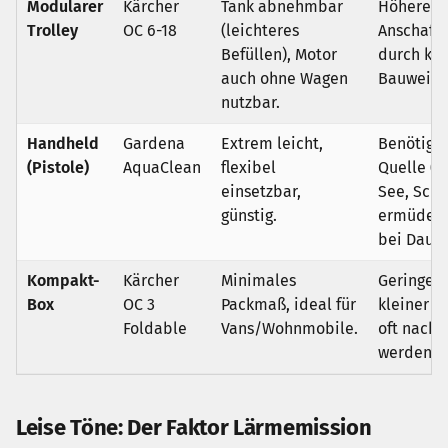
Modularer
Kärcher
Tank abnehmbar
Höherer
Trolley
OC 6-18
(leichteres
Anschaffu
Befüllen), Motor
durch ko
auch ohne Wagen
Bauweise
nutzbar.
Handheld
Gardena
Extrem leicht,
Benötigt 
(Pistole)
AquaClean
flexibel
Quelle (E
einsetzbar,
See, Schl
günstig.
ermüdet 
bei Dauer
Kompakt-
Kärcher
Minimales
Geringer 
Box
OC 3
Packmaß, ideal für
kleiner T
Foldable
Vans/Wohnmobile.
oft nachg
werden.
Leise Töne: Der Faktor Lärmemission