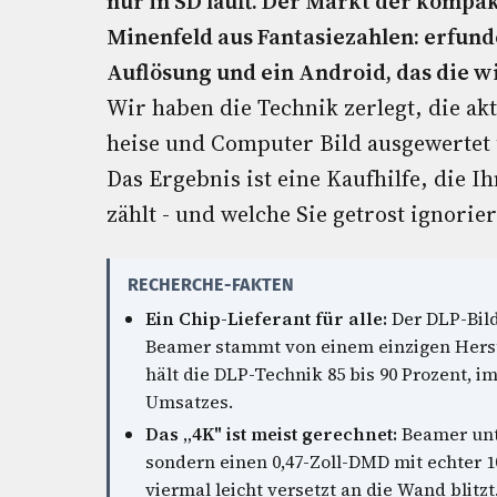
nur in SD läuft. Der Markt der kompa
Minenfeld aus Fantasiezahlen: erfund
Auflösung und ein Android, das die 
Wir haben die Technik zerlegt, die akt
heise und Computer Bild ausgewertet 
Das Ergebnis ist eine Kaufhilfe, die I
zählt - und welche Sie getrost ignorie
RECHERCHE-FAKTEN
Ein Chip-Lieferant für alle:
Der DLP-Bil
Beamer stammt von einem einzigen Herste
hält die DLP-Technik 85 bis 90 Prozent, 
Umsatzes.
Das „4K" ist meist gerechnet:
Beamer unte
sondern einen 0,47-Zoll-DMD mit echter 10
viermal leicht versetzt an die Wand blitzt