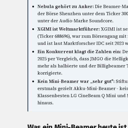
Nebula gehört zu Anker:
Die Beamer-Mar
der Börse Shenzhen unter dem Ticker 3008
unter der Audio-Marke Soundcore.
XGIMI ist Weltmarktführer:
XGIMI ist se
(Ticker 688696), war zum Börsengang mit 
und ist laut Marktforscher IDC seit 2023
Ein Konkurrent klagt die Zahlen ein:
De
2025 per Vergleich, dass JMGO die Helligk
mehr als halbierte und der Billigbeamer
korrigierte.
Kein Mini-Beamer war „sehr gut":
Stiftu
erstmals gezielt Akku-Mini-Beamer - kein 
Klassenbesten LG CineBeam Q Mini und 
hinaus.
Was ein Mini-Beamer heute ist