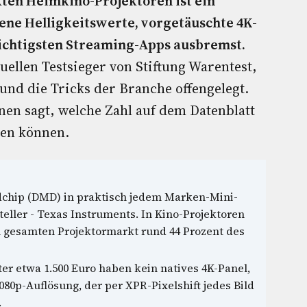
kten Heimkino-Projektoren ist ein
ene Helligkeitswerte, vorgetäuschte 4K-
wichtigsten Streaming-Apps ausbremst.
uellen Testsieger von Stiftung Warentest,
und die Tricks der Branche offengelegt.
hnen sagt, welche Zahl auf dem Datenblatt
ren können.
dchip (DMD) in praktisch jedem Marken-Mini-
ller - Texas Instruments. In Kino-Projektoren
im gesamten Projektormarkt rund 44 Prozent des
r etwa 1.500 Euro haben kein natives 4K-Panel,
80p-Auflösung, der per XPR-Pixelshift jedes Bild
.