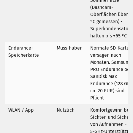
Sommerhitze
(Dashcam-
Oberflächen über 9
°C gemessen) -
Superkondensatore
halten bis +65 °C
Endurance-
Muss-haben
Normale SD-Karten
Speicherkarte
versagen nach
Monaten. Samsung
PRO Endurance ode
SanDisk Max
Endurance (128 GB,
ca. 20 EUR) sind
Pflicht
WLAN / App
Nützlich
Komfortgewinn bei
Sichten und Sicher
von Aufnahmen - au
5-GHz-Unterstützun