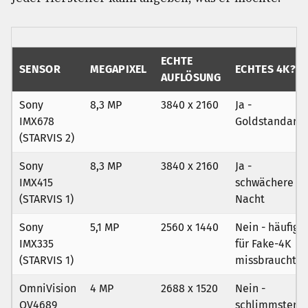
ECHTE
SENSOR
MEGAPIXEL
ECHTES 4K?
AUFLÖSUNG
Sony
8,3 MP
3840 x 2160
Ja -
IMX678
Goldstandard
(STARVIS 2)
Sony
8,3 MP
3840 x 2160
Ja -
IMX415
schwächere
(STARVIS 1)
Nacht
Sony
5,1 MP
2560 x 1440
Nein - häufig
IMX335
für Fake-4K
(STARVIS 1)
missbraucht
OmniVision
4 MP
2688 x 1520
Nein -
OV4689
schlimmster