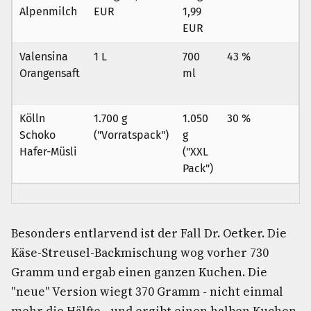
Alpenmilch
EUR
1,99
EUR
Valensina
1 L
700
43 %
Orangensaft
ml
Kölln
1.700 g
1.050
30 %
Schoko
("Vorratspack")
g
Hafer-Müsli
("XXL
Pack")
Besonders entlarvend ist der Fall Dr. Oetker. Die
Käse-Streusel-Backmischung wog vorher 730
Gramm und ergab einen ganzen Kuchen. Die
"neue" Version wiegt 370 Gramm - nicht einmal