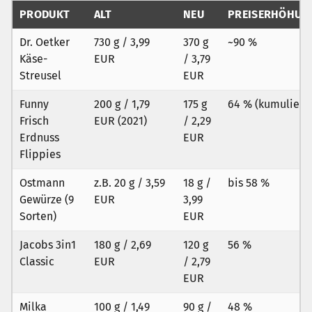
PRODUKT
ALT
NEU
PREISERHÖHUN
Dr. Oetker
730 g / 3,99
370 g
~90 %
Käse-
EUR
/ 3,79
Streusel
EUR
Funny
200 g / 1,79
175 g
64 % (kumuliert)
Frisch
EUR (2021)
/ 2,29
Erdnuss
EUR
Flippies
Ostmann
z.B. 20 g / 3,59
18 g /
bis 58 %
Gewürze (9
EUR
3,99
Sorten)
EUR
Jacobs 3in1
180 g / 2,69
120 g
56 %
Classic
EUR
/ 2,79
EUR
Milka
100 g / 1,49
90 g /
48 %