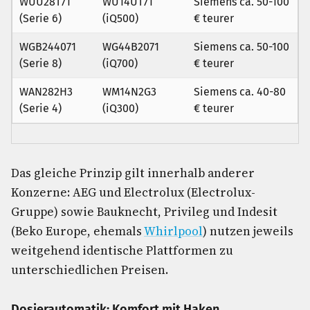
WUU28T71
WU14UT71
Siemens ca. 50-100
(Serie 6)
(iQ500)
€ teurer
WGB244071
WG44B2071
Siemens ca. 50-100
(Serie 8)
(iQ700)
€ teurer
WAN282H3
WM14N2G3
Siemens ca. 40-80
(Serie 4)
(iQ300)
€ teurer
Das gleiche Prinzip gilt innerhalb anderer
Konzerne: AEG und Electrolux (Electrolux-
Gruppe) sowie Bauknecht, Privileg und Indesit
(Beko Europe, ehemals
Whirlpool
) nutzen jeweils
weitgehend identische Plattformen zu
unterschiedlichen Preisen.
Dosierautomatik: Komfort mit Haken