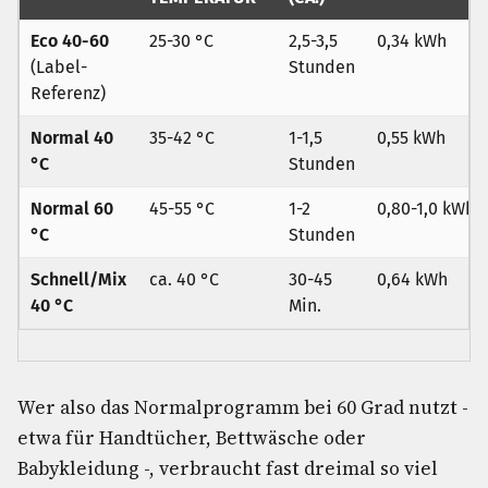
Eco 40-60
25-30 °C
2,5-3,5
0,34 kWh
(Label-
Stunden
Referenz)
Normal 40
35-42 °C
1-1,5
0,55 kWh
°C
Stunden
Normal 60
45-55 °C
1-2
0,80-1,0 kWh
°C
Stunden
Schnell/Mix
ca. 40 °C
30-45
0,64 kWh
40 °C
Min.
Wer also das Normalprogramm bei 60 Grad nutzt -
etwa für Handtücher, Bettwäsche oder
Babykleidung -, verbraucht fast dreimal so viel