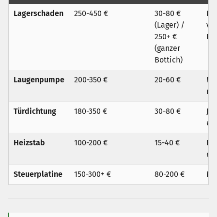
Lagerschaden
250-450 €
30-80 €
Nu
(Lager) /
ve
250+ €
Bo
(ganzer
Bottich)
Laugenpumpe
200-350 €
20-60 €
Mi
ma
Türdichtung
180-350 €
30-80 €
Ja,
ei
Heizstab
100-200 €
15-40 €
Fa
em
Steuerplatine
150-300+ €
80-200 €
Ne