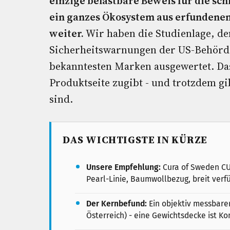
einzige belastbare Beweis für die sch
ein ganzes Ökosystem aus erfundenen
weiter.
Wir haben die Studienlage, den
Sicherheitswarnungen der US-Behörd
bekanntesten Marken ausgewertet. Das
Produktseite zugibt - und trotzdem gi
sind.
DAS WICHTIGSTE IN KÜRZE
Unsere Empfehlung:
Cura of Sweden CUR
Pearl-Linie, Baumwollbezug, breit verf
Der Kernbefund:
Ein objektiv messbarer
Österreich) - eine Gewichtsdecke ist Ko