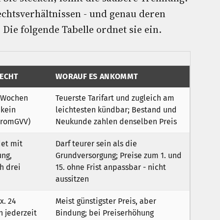
echtsverhältnissen - und genau deren
 Die folgende Tabelle ordnet sie ein.
ECHT
WORAUF ES ANKOMMT
i Wochen
Teuerste Tarifart und zugleich am
 kein
leichtesten kündbar; Bestand und
StromGVV)
Neukunde zahlen denselben Preis
det mit
Darf teurer sein als die
ung,
Grundversorgung; Preise zum 1. und
h drei
15. ohne Frist anpassbar - nicht
aussitzen
x. 24
Meist günstigster Preis, aber
 jederzeit
Bindung; bei Preiserhöhung