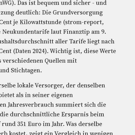
 EnWG). Das ist bequem und sicher - und
eizung deutlich: Die Grundversorgung
Cent je Kilowattstunde (strom-report,
e Neukundentarife laut Finanztip am 9.
ushaltsdurchschnitt aller Tarife liegt nach
ent (Daten 2024). Wichtig ist, diese Werte
s verschiedenen Quellen mit
nd Stichtagen.
rselbe lokale Versorger, der denselben
etet als in seiner eigenen
en Jahresverbrauch summiert sich die
t die durchschnittliche Ersparnis beim
rund 351 Euro im Jahr. Was derselbe
 kostet, zeigt ein Vergleich in wenigen