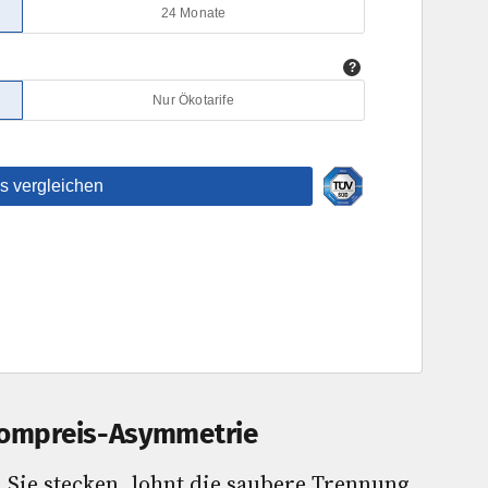
trompreis-Asymmetrie
n Sie stecken, lohnt die saubere Trennung.