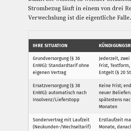
Strombezug läuft in einem von drei R
Verwechslung ist die eigentliche Falle.
IHRE SITUATION
KÜNDIGUNGSR
Grundversorgung (§ 36
Jederzeit, zwe
EnWG): Standardtarif ohne
Frist, Textform,
eigenen Vertrag
Entgelt (§ 20 
Ersatzversorgung (§ 38
Keine Frist; en
EnWG): automatisch nach
neuer Beliefer
Insolvenz/Lieferstopp
spätestens nac
Monaten
Sondervertrag mit Laufzeit
Erstlaufzeit ma
(Neukunden-/Wechseltarif)
Monate, danach