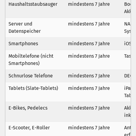
Haushaltsstaubsauger
mindestens 7 Jahre
Bode
Akku
Server und
mindestens 7 Jahre
NAS, 
Datenspeicher
Syst
Smartphones
mindestens 7 Jahre
iOS 
Mobiltelefone (nicht
mindestens 7 Jahre
Tast
Smartphones)
Schnurlose Telefone
mindestens 7 Jahre
DECT
Tablets (Slate-Tablets)
mindestens 7 Jahre
iPad,
Table
E-Bikes, Pedelecs
mindestens 7 Jahre
Akku-
inklu
E-Scooter, E-Roller
mindestens 7 Jahre
Antri
erfas