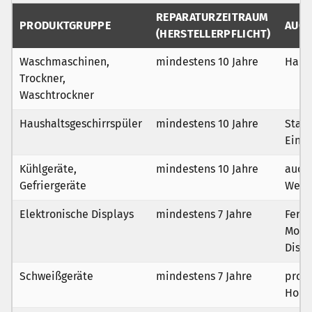
REPARATURZEITRAUM
PRODUKTGRUPPE
AUCH
(HERSTELLERPFLICHT)
Waschmaschinen,
mindestens 10 Jahre
Haus
Trockner,
Waschtrockner
Haushaltsgeschirrspüler
mindestens 10 Jahre
Stand
Einb
Kühlgeräte,
mindestens 10 Jahre
auch
Gefriergeräte
Wein
Elektronische Displays
mindestens 7 Jahre
Ferns
Monit
Displ
Schweißgeräte
mindestens 7 Jahre
profe
Hobb