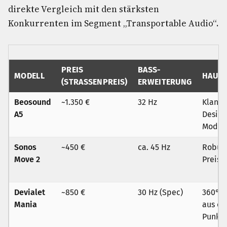
direkte Vergleich mit den stärksten
Konkurrenten im Segment „Transportable Audio“.
PREIS
BASS-
MODELL
HAUPT
(STRASSENPREIS)
ERWEITERUNG
Beosound
~1.350 €
32 Hz
Klangt
A5
Design
Modula
Sonos
~450 €
ca. 45 Hz
Robust
Move 2
Preis-
Devialet
~850 €
30 Hz (Spec)
360° S
Mania
aus e
Punkt