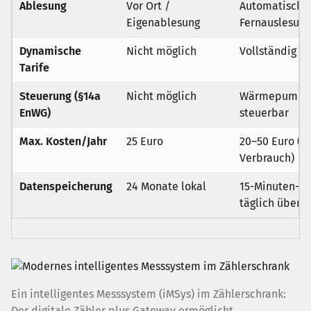
Ablesung
Vor Ort /
Automatische
Eigenablesung
Fernauslesung
Dynamische
Nicht möglich
Vollständig n
Tarife
Steuerung (§14a
Nicht möglich
Wärmepumpe
EnWG)
steuerbar
Max. Kosten/Jahr
25 Euro
20–50 Euro (j
Verbrauch)
Datenspeicherung
24 Monate lokal
15-Minuten-Ta
täglich übert
Ein intelligentes Messsystem (iMSys) im Zählerschrank:
Der digitale Zähler plus Gateway ermöglicht