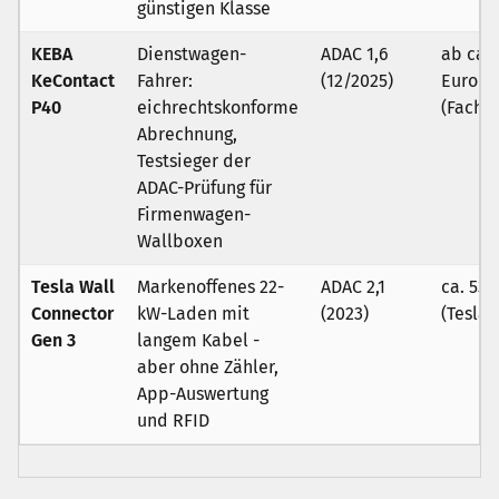
günstigen Klasse
KEBA
Dienstwagen-
ADAC 1,6
ab ca. 
KeContact
Fahrer:
(12/2025)
Euro
P40
eichrechtskonforme
(Fachh
Abrechnung,
Testsieger der
ADAC-Prüfung für
Firmenwagen-
Wallboxen
Tesla Wall
Markenoffenes 22-
ADAC 2,1
ca. 535
Connector
kW-Laden mit
(2023)
(Tesla-
Gen 3
langem Kabel -
aber ohne Zähler,
App-Auswertung
und RFID