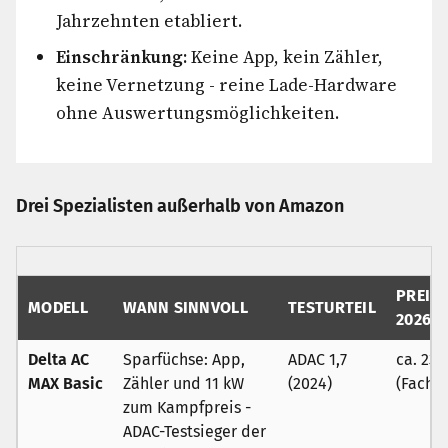
Jahrzehnten etabliert.
Einschränkung:
Keine App, kein Zähler,
keine Vernetzung - reine Lade-Hardware
ohne Auswertungsmöglichkeiten.
Drei Spezialisten außerhalb von Amazon
PREIS 
MODELL
WANN SINNVOLL
TESTURTEIL
2026
Delta AC
Sparfüchse: App,
ADAC 1,7
ca. 230
MAX Basic
Zähler und 11 kW
(2024)
(Fachh
zum Kampfpreis -
ADAC-Testsieger der