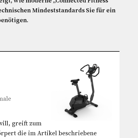
igt, wie moderne „Connected Fitness“
echnischen Mindeststandards Sie für ein
benötigen.
male
ll, greift zum
örpert die im Artikel beschriebene