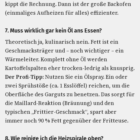
kippt die Rechnung. Dann ist der große Backofen
(einmaliges Aufheizen für alles) effizienter.
7. Muss wirklich gar kein Öl ans Essen?
Theoretisch ja, kulinarisch nein. Fett ist ein
Geschmacksträger und – noch wichtiger – ein
Wärmeleiter. Komplett ohne Öl werden
Kartoffelspalten eher trocken-ledrig als knusprig.
Der Profi-Tipp:
Nutzen Sie ein Ölspray. Ein oder
zwei Sprühstöße (ca. 1 Esslöffel) reichen, um die
Oberfläche des Garguts zu benetzen. Das sorgt für
die Maillard-Reaktion (Bräunung) und den
typischen „Frittier-Geschmack“, spart aber
immer noch 90 % Fett gegenüber der Fritteuse.
8. Wie reinige ich die Heizspirale oben?