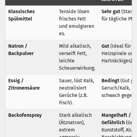
Klassisches
Tenside lösen
Sehr gut
(Stand
Spülmittel
frisches Fett
für tägliche Pfle
und emulgieren
es.
Natron /
Mild alkalisch,
Gut
(Ideal für
Backpulver
verseift Fett,
Heizspirale und
leichte
Hartnäckiges)
Scheuerwirkung.
Essig /
Sauer, löst Kalk,
Bedingt
(Gut ge
Zitronensäure
neutralisiert
Geruch/Kalk,
Gerüche (z.B.
schwach gegen F
Fisch).
Backofenspray
Stark alkalisch
Mangelhaft /
(Ätznatron),
Gefährlich
(Grei
extrem
Kunststoff, Alu 