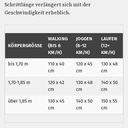
Schrittlänge verlängert sich mit der
Geschwindigkeit erheblich.
WALKING
JOGGEN
LAUFEN
KÖRPERGRÖSSE
(BIS 6
(6-12
(12+
KM/H)
KM/H)
KM/H)
bis 1,70 m
110 x 40
120 x 45
130 x 48
cm
cm
cm
1,70-1,85 m
120 x 42
130 x 48
140 x 50
cm
cm
cm
über 1,85 m
130 x 45
140 x 50
150 x 55
cm
cm
cm